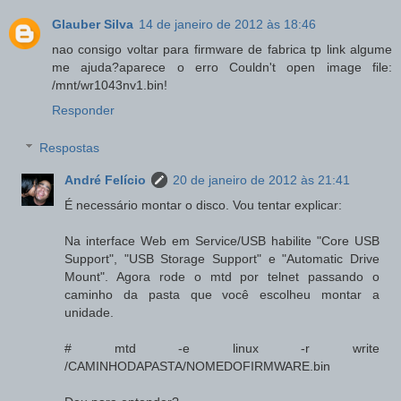
Glauber Silva
14 de janeiro de 2012 às 18:46
nao consigo voltar para firmware de fabrica tp link algume
me ajuda?aparece o erro Couldn't open image file:
/mnt/wr1043nv1.bin!
Responder
Respostas
André Felício
20 de janeiro de 2012 às 21:41
É necessário montar o disco. Vou tentar explicar:
Na interface Web em Service/USB habilite "Core USB
Support", "USB Storage Support" e "Automatic Drive
Mount". Agora rode o mtd por telnet passando o
caminho da pasta que você escolheu montar a
unidade.
# mtd -e linux -r write
/CAMINHODAPASTA/NOMEDOFIRMWARE.bin