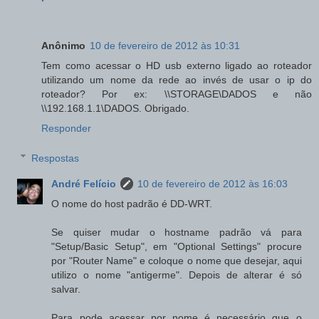
Anônimo
10 de fevereiro de 2012 às 10:31
Tem como acessar o HD usb externo ligado ao roteador
utilizando um nome da rede ao invés de usar o ip do
roteador? Por ex: \\STORAGE\DADOS e não
\\192.168.1.1\DADOS. Obrigado.
Responder
Respostas
André Felício
10 de fevereiro de 2012 às 16:03
O nome do host padrão é DD-WRT.
Se quiser mudar o hostname padrão vá para
"Setup/Basic Setup", em "Optional Settings" procure
por "Router Name" e coloque o nome que desejar, aqui
utilizo o nome "antigerme". Depois de alterar é só
salvar.
Para pode acessar por nome é necessário que o