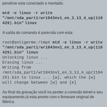
pendrive esta conectado e montado.
mtd -e linux -r write
"
/mnt/sda_part1/wr1043nv1_en_3_13_4_up(110
429).bin"
linux
A saída do comando é parecida com esta:
root@antigerme:/tmp#
mtd -e linux -r write
"
/mnt/sda_part1/wr1043nv1_en_3_13_4_up(110
429).bin"
linux
Unlocking linux ...
Erasing linux ...
Writing from
/mnt/sda_part1/wr1043nv1_en_3_13_4_up(1104
29).bin to linux ... [w], which the [w]
will change between [w] and [e]
Ao final da gravação você ira perder a conexão telnet e seu
equipamento já esta pronto com o firmware original de
fábrica.