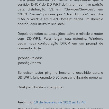
servidor DHCP do DD-WRT defina um domínio padrão
para distribuição. Vá em "Services/Services", em
"DHCP Server" procure por "Used Domain", escolha
"LAN & WAN" e em "LAN Domain" defina um dominio
padrão, aqui utilizo felicio.local
Depois de todas as alterações, salva e reinicie o router
com DD-WRT. Para forçar sua máquina Windows
pegar nova configuração DHCP, em um prompt de
comando digite
ipconfig /release
ipconfig /renew
Se quiser testar ping no hostname escolhido para o
DD-WRT, funcionando é só acessar utilizando nome \\\
Qualquer dúvida só perguntar.
Anônimo
10 de fevereiro de 2012 às 19:40
Não funciona. O único jeito que dá certo é acessar