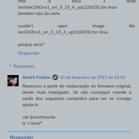
mtd -e linux -r write
/mnt/wr1043nv1_en_3_13_4_up(110429).bin linux
tambem nao da certo
couldn't open image file:
/wr1043nv1_en_3_13_4_up(110429).bin linux
porque sera?
Responder
Respostas
André Felício
10 de fevereiro de 2012 às 16:42
Reescrevi a parte de restauração do firmware original,
deixei mais mastigado. Se não conseguir mande a
saída dos seguintes comandos para ver se consigo
ajuda-lo.
cat /proc/mounts
ls -l /mnt/*
Responder