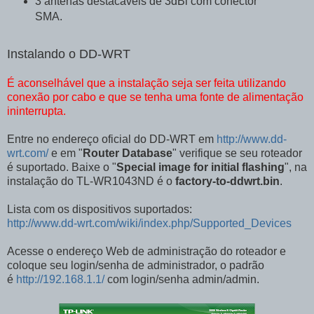
3 antenas destacáveis de 3dBi com conector
SMA.
Instalando o DD-WRT
É aconselhável que a instalação seja ser feita utilizando
conexão por cabo e que se tenha uma fonte de alimentação
ininterrupta.
Entre no endereço oficial do DD-WRT em
http://www.dd-
wrt.com/
e em "
Router Database
" verifique se seu roteador
é suportado. Baixe o "
Special image for initial flashing
", na
instalação do TL-WR1043ND é o
factory-to-ddwrt.bin
.
Lista com os dispositivos suportados:
http://www.dd-wrt.com/wiki/index.php/Supported_Devices
Acesse o endereço Web de administração do roteador e
coloque seu login/senha de administrador, o padrão
é
http://192.168.1.1/
com login/senha admin/admin.