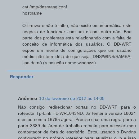
cat /tmp/dnsmasq.conf
hostname
O firmware não é falho, não existe em informática este
negócio de funcionar com um e com outro não. Boa
parte dos problemas esta relacionando com a falta de
conceito de informática dos usuários. O DD-WRT
expõe um monte de configurações que um usuário
médio não tem idéia do que seja. DNS/WINS/SAMBA,
tipo de nó (resolução nome windows).
Responder
Anônimo
10 de fevereiro de 2012 às 14:05
Não consigo redirecionar portas no DD-WRT para o
roteador Tp-Link TL-WR1043ND. Já tentei a versão 18024
e estou com a 16785 agora. Preciso criar uma regra para a
porta 3389 da área de trabalho remota para acessar meu
computador de fora do escritório. Estou usando o Dyndns
configurado no próprio roteador para atualizar o ip e isso