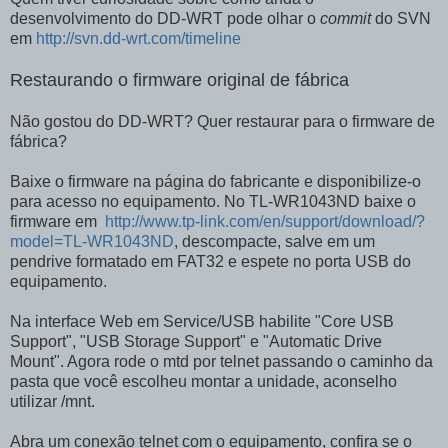
desenvolvimento do DD-WRT pode olhar o
commit
do SVN
em
http://svn.dd-wrt.com/timeline
Restaurando o firmware original de fábrica
Não gostou do DD-WRT? Quer restaurar para o firmware de
fábrica?
Baixe o firmware na página do fabricante e disponibilize-o
para acesso no equipamento. No TL-WR1043ND baixe o
firmware em
http://www.tp-link.com/en/support/download/?
model=TL-WR1043ND
, descompacte, salve em um
pendrive formatado em FAT32 e espete no porta USB do
equipamento.
Na interface Web em Service/USB habilite "Core USB
Support", "USB Storage Support" e "Automatic Drive
Mount". Agora rode o mtd por telnet passando o caminho da
pasta que você escolheu montar a unidade, aconselho
utilizar /mnt.
Abra um conexão telnet com o equipamento, confira se o