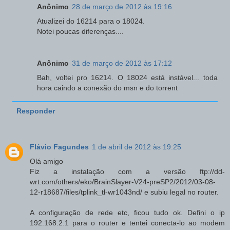
Anônimo
28 de março de 2012 às 19:16
Atualizei do 16214 para o 18024.
Notei poucas diferenças....
Anônimo
31 de março de 2012 às 17:12
Bah, voltei pro 16214. O 18024 está instável... toda
hora caindo a conexão do msn e do torrent
Responder
Flávio Fagundes
1 de abril de 2012 às 19:25
Olá amigo
Fiz a instalação com a versão ftp://dd-
wrt.com/others/eko/BrainSlayer-V24-preSP2/2012/03-08-
12-r18687/files/tplink_tl-wr1043nd/ e subiu legal no router.
A configuração de rede etc, ficou tudo ok. Defini o ip
192.168.2.1 para o router e tentei conecta-lo ao modem