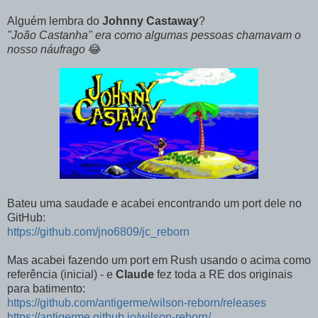
Alguém lembra do
Johnny Castaway
?
"João Castanha" era como algumas pessoas chamavam o
nosso náufrago
😂
Bateu uma saudade e acabei encontrando um port dele no
GitHub:
https://github.com/jno6809/jc_reborn
Mas acabei fazendo um port em Rush usando o acima como
referência (inicial) - e
Claude
fez toda a RE dos originais
para batimento:
https://github.com/antigerme/wilson-reborn/releases
https://antigerme.github.io/wilson-reborn/